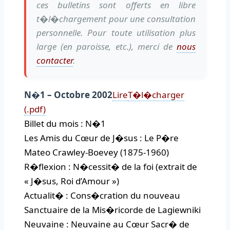
ces bulletins sont offerts en libre
t�l�chargement pour une consultation
personnelle. Pour toute utilisation plus
large (en paroisse, etc.), merci de
nous
contacter
.
N�1 – Octobre 2002
Lire
T�l�charger
(.pdf)
Billet du mois : N�1
Les Amis du Cœur de J�sus : Le P�re
Mateo Crawley-Boevey (1875-1960)
R�flexion : N�cessit� de la foi (extrait de
« J�sus, Roi d’Amour »)
Actualit� : Cons�cration du nouveau
Sanctuaire de la Mis�ricorde de Lagiewniki
Neuvaine : Neuvaine au Cœur Sacr� de