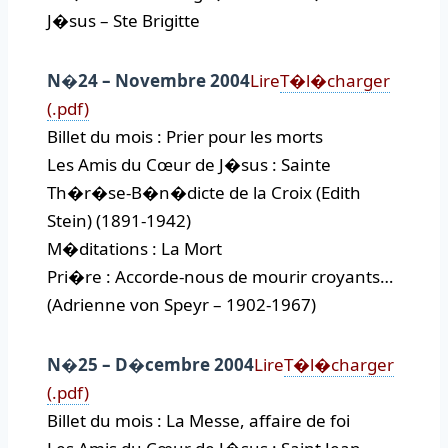
J�sus – Ste Brigitte
N�24 – Novembre 2004
Lire
T�l�charger
(.pdf)
Billet du mois : Prier pour les morts
Les Amis du Cœur de J�sus : Sainte
Th�r�se-B�n�dicte de la Croix (Edith
Stein) (1891-1942)
M�ditations : La Mort
Pri�re : Accorde-nous de mourir croyants…
(Adrienne von Speyr – 1902-1967)
N�25 – D�cembre 2004
Lire
T�l�charger
(.pdf)
Billet du mois : La Messe, affaire de foi