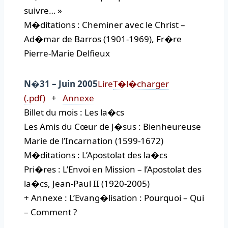
suivre… »
M�ditations : Cheminer avec le Christ –
Ad�mar de Barros (1901-1969), Fr�re
Pierre-Marie Delfieux
N�31 – Juin 2005
Lire
T�l�charger
(.pdf)
+
Annexe
Billet du mois : Les la�cs
Les Amis du Cœur de J�sus : Bienheureuse
Marie de l’Incarnation (1599-1672)
M�ditations : L’Apostolat des la�cs
Pri�res : L’Envoi en Mission – l’Apostolat des
la�cs, Jean-Paul II (1920-2005)
+ Annexe : L’Evang�lisation : Pourquoi – Qui
– Comment ?