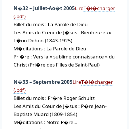
N�32 – Juillet-Ao�t 2005
Lire
T�l�charger
(.pdf)
Billet du mois : La Parole de Dieu
Les Amis du Cœur de J�sus : Bienheureux
L�on Dehon (1843-1925)
M�ditations : La Parole de Dieu
Pri�re : Vers la « sublime connaissance » du
Christ (Pri�re des Filles de Saint-Paul)
N�33 – Septembre 2005
Lire
T�l�charger
(.pdf)
Billet du mois : Fr�re Roger Schultz
Les Amis du Cœur de J�sus : P�re Jean-
Baptiste Muard (1809-1854)
M�ditations : Notre P�re…