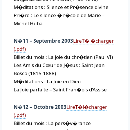
M�ditations : Silence et Pr�sence divine
Pri�re : Le silence � l’�cole de Marie –
Michel Huba
N�11 – Septembre 2003
Lire
T�l�charger
(.pdf)
Billet du mois : La joie du chr�tien (Paul VI)
Les Amis du Cœur de J�sus : Saint Jean
Bosco (1815-1888)
M�ditations : La Joie en Dieu
La Joie parfaite – Saint Fran�ois d’Assise
N�12 – Octobre 2003
Lire
T�l�charger
(.pdf)
Billet du mois : La pers�v�rance