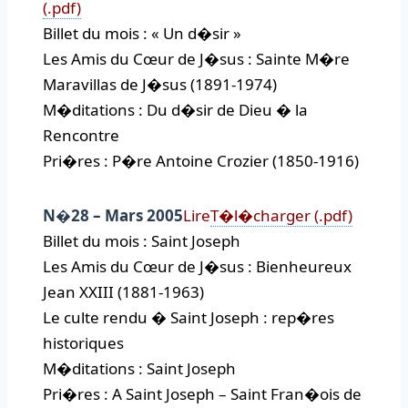
(.pdf)
Billet du mois : « Un d�sir »
Les Amis du Cœur de J�sus : Sainte M�re
Maravillas de J�sus (1891-1974)
M�ditations : Du d�sir de Dieu � la
Rencontre
Pri�res : P�re Antoine Crozier (1850-1916)
N�28 – Mars 2005
Lire
T�l�charger (.pdf)
Billet du mois : Saint Joseph
Les Amis du Cœur de J�sus : Bienheureux
Jean XXIII (1881-1963)
Le culte rendu � Saint Joseph : rep�res
historiques
M�ditations : Saint Joseph
Pri�res : A Saint Joseph – Saint Fran�ois de