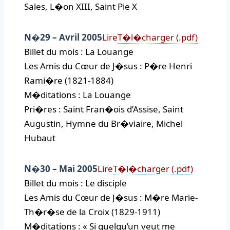
Sales, L�on XIII, Saint Pie X
N�29 – Avril 2005
Lire
T�l�charger (.pdf)
Billet du mois : La Louange
Les Amis du Cœur de J�sus : P�re Henri
Rami�re (1821-1884)
M�ditations : La Louange
Pri�res : Saint Fran�ois d’Assise, Saint
Augustin, Hymne du Br�viaire, Michel
Hubaut
N�30 – Mai 2005
Lire
T�l�charger (.pdf)
Billet du mois : Le disciple
Les Amis du Cœur de J�sus : M�re Marie-
Th�r�se de la Croix (1829-1911)
M�ditations : « Si quelqu’un veut me