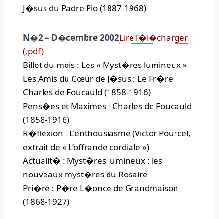
J�sus du Padre Pio (1887-1968)
N�2 – D�cembre 2002
Lire
T�l�charger
(.pdf)
Billet du mois : Les « Myst�res lumineux »
Les Amis du Cœur de J�sus : Le Fr�re
Charles de Foucauld (1858-1916)
Pens�es et Maximes : Charles de Foucauld
(1858-1916)
R�flexion : L’enthousiasme (Victor Pourcel,
extrait de « L’offrande cordiale »)
Actualit� : Myst�res lumineux : les
nouveaux myst�res du Rosaire
Pri�re : P�re L�once de Grandmaison
(1868-1927)