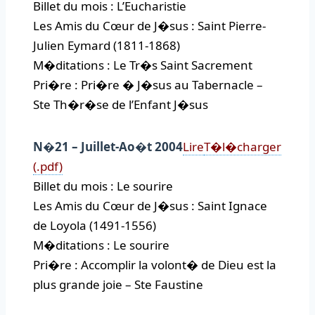
Billet du mois : L’Eucharistie
Les Amis du Cœur de J�sus : Saint Pierre-
Julien Eymard (1811-1868)
M�ditations : Le Tr�s Saint Sacrement
Pri�re : Pri�re � J�sus au Tabernacle –
Ste Th�r�se de l’Enfant J�sus
N�21 – Juillet-Ao�t 2004
Lire
T�l�charger
(.pdf)
Billet du mois : Le sourire
Les Amis du Cœur de J�sus : Saint Ignace
de Loyola (1491-1556)
M�ditations : Le sourire
Pri�re : Accomplir la volont� de Dieu est la
plus grande joie – Ste Faustine