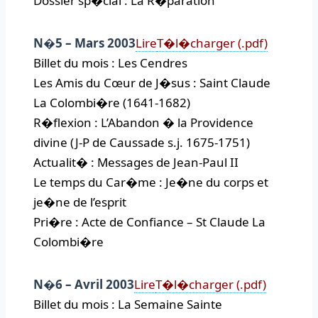
Dossier sp�cial : La R�paration
N�5 – Mars 2003
Lire
T�l�charger (.pdf)
Billet du mois : Les Cendres
Les Amis du Cœur de J�sus : Saint Claude
La Colombi�re (1641-1682)
R�flexion : L’Abandon � la Providence
divine (J-P de Caussade s.j. 1675-1751)
Actualit� : Messages de Jean-Paul II
Le temps du Car�me : Je�ne du corps et
je�ne de l’esprit
Pri�re : Acte de Confiance – St Claude La
Colombi�re
N�6 – Avril 2003
Lire
T�l�charger (.pdf)
Billet du mois : La Semaine Sainte