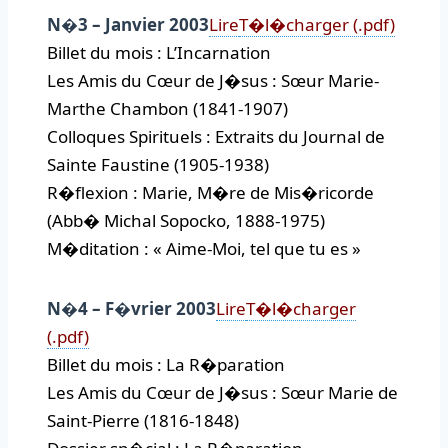
N�3 – Janvier 2003
Lire
T�l�charger (.pdf)
Billet du mois : L’Incarnation
Les Amis du Cœur de J�sus : Sœur Marie-
Marthe Chambon (1841-1907)
Colloques Spirituels : Extraits du Journal de
Sainte Faustine (1905-1938)
R�flexion : Marie, M�re de Mis�ricorde
(Abb� Michal Sopocko, 1888-1975)
M�ditation : « Aime-Moi, tel que tu es »
N�4 – F�vrier 2003
Lire
T�l�charger
(.pdf)
Billet du mois : La R�paration
Les Amis du Cœur de J�sus : Sœur Marie de
Saint-Pierre (1816-1848)