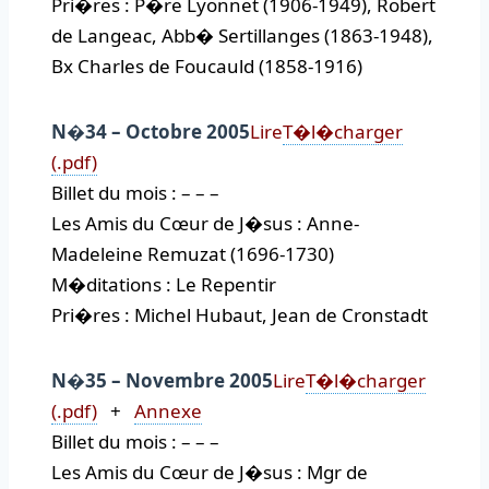
Pri�res : P�re Lyonnet (1906-1949), Robert
de Langeac, Abb� Sertillanges (1863-1948),
Bx Charles de Foucauld (1858-1916)
N�34 – Octobre 2005
Lire
T�l�charger
(.pdf)
Billet du mois : – – –
Les Amis du Cœur de J�sus : Anne-
Madeleine Remuzat (1696-1730)
M�ditations : Le Repentir
Pri�res : Michel Hubaut, Jean de Cronstadt
N�35 – Novembre 2005
Lire
T�l�charger
(.pdf)
+
Annexe
Billet du mois : – – –
Les Amis du Cœur de J�sus : Mgr de