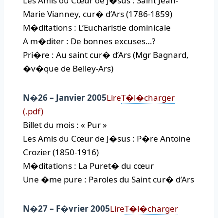
Les Amis du Cœur de J�sus : Saint Jean-
Marie Vianney, cur� d’Ars (1786-1859)
M�ditations : L’Eucharistie dominicale
A m�diter : De bonnes excuses…?
Pri�re : Au saint cur� d’Ars (Mgr Bagnard,
�v�que de Belley-Ars)
N�26 – Janvier 2005
Lire
T�l�charger
(.pdf)
Billet du mois : « Pur »
Les Amis du Cœur de J�sus : P�re Antoine
Crozier (1850-1916)
M�ditations : La Puret� du cœur
Une �me pure : Paroles du Saint cur� d’Ars
N�27 – F�vrier 2005
Lire
T�l�charger