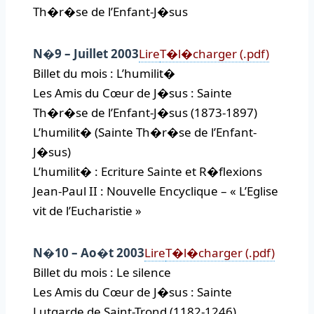
Th�r�se de l’Enfant-J�sus
N�9 – Juillet 2003
Lire
T�l�charger (.pdf)
Billet du mois : L’humilit�
Les Amis du Cœur de J�sus : Sainte
Th�r�se de l’Enfant-J�sus (1873-1897)
L’humilit� (Sainte Th�r�se de l’Enfant-
J�sus)
L’humilit� : Ecriture Sainte et R�flexions
Jean-Paul II : Nouvelle Encyclique – « L’Eglise
vit de l’Eucharistie »
N�10 – Ao�t 2003
Lire
T�l�charger (.pdf)
Billet du mois : Le silence
Les Amis du Cœur de J�sus : Sainte
Lutgarde de Saint-Trond (1182-1246)