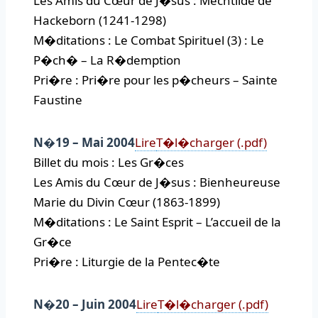
Les Amis du Cœur de J�sus : Mechtilde de
Hackeborn (1241-1298)
M�ditations : Le Combat Spirituel (3) : Le
P�ch� – La R�demption
Pri�re : Pri�re pour les p�cheurs – Sainte
Faustine
N�19 – Mai 2004
Lire
T�l�charger (.pdf)
Billet du mois : Les Gr�ces
Les Amis du Cœur de J�sus : Bienheureuse
Marie du Divin Cœur (1863-1899)
M�ditations : Le Saint Esprit – L’accueil de la
Gr�ce
Pri�re : Liturgie de la Pentec�te
N�20 – Juin 2004
Lire
T�l�charger (.pdf)