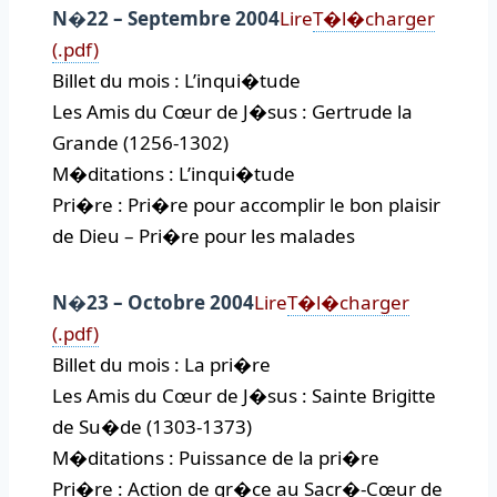
N�22 – Septembre 2004
Lire
T�l�charger
(.pdf)
Billet du mois : L’inqui�tude
Les Amis du Cœur de J�sus : Gertrude la
Grande (1256-1302)
M�ditations : L’inqui�tude
Pri�re : Pri�re pour accomplir le bon plaisir
de Dieu – Pri�re pour les malades
N�23 – Octobre 2004
Lire
T�l�charger
(.pdf)
Billet du mois : La pri�re
Les Amis du Cœur de J�sus : Sainte Brigitte
de Su�de (1303-1373)
M�ditations : Puissance de la pri�re
Pri�re : Action de gr�ce au Sacr�-Cœur de