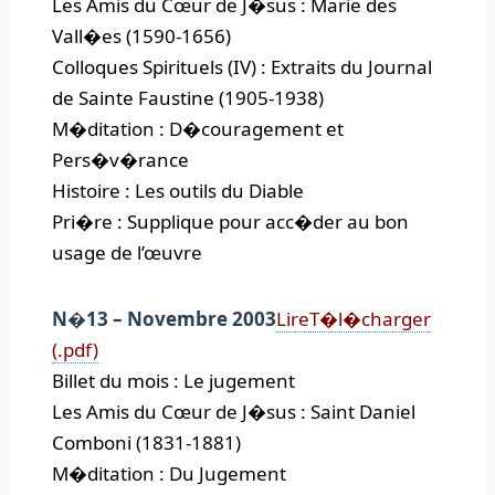
Les Amis du Cœur de J�sus : Marie des
Vall�es (1590-1656)
Colloques Spirituels (IV) : Extraits du Journal
de Sainte Faustine (1905-1938)
M�ditation : D�couragement et
Pers�v�rance
Histoire : Les outils du Diable
Pri�re : Supplique pour acc�der au bon
usage de l’œuvre
N�13 – Novembre 2003
Lire
T�l�charger
(.pdf)
Billet du mois : Le jugement
Les Amis du Cœur de J�sus : Saint Daniel
Comboni (1831-1881)
M�ditation : Du Jugement