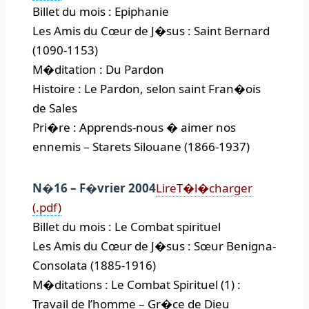
Billet du mois : Epiphanie
Les Amis du Cœur de J�sus : Saint Bernard
(1090-1153)
M�ditation : Du Pardon
Histoire : Le Pardon, selon saint Fran�ois
de Sales
Pri�re : Apprends-nous � aimer nos
ennemis – Starets Silouane (1866-1937)
N�16 – F�vrier 2004
Lire
T�l�charger
(.pdf)
Billet du mois : Le Combat spirituel
Les Amis du Cœur de J�sus : Sœur Benigna-
Consolata (1885-1916)
M�ditations : Le Combat Spirituel (1) :
Travail de l’homme – Gr�ce de Dieu