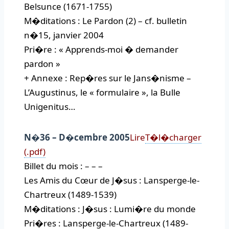
Belsunce (1671-1755)
M�ditations : Le Pardon (2) – cf. bulletin
n�15, janvier 2004
Pri�re : « Apprends-moi � demander
pardon »
+ Annexe : Rep�res sur le Jans�nisme –
L’Augustinus, le « formulaire », la Bulle
Unigenitus…
N�36 – D�cembre 2005
Lire
T�l�charger
(.pdf)
Billet du mois : – – –
Les Amis du Cœur de J�sus : Lansperge-le-
Chartreux (1489-1539)
M�ditations : J�sus : Lumi�re du monde
Pri�res : Lansperge-le-Chartreux (1489-