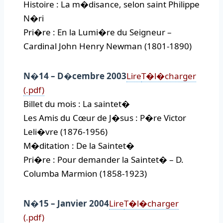
Histoire : La m�disance, selon saint Philippe
N�ri
Pri�re : En la Lumi�re du Seigneur –
Cardinal John Henry Newman (1801-1890)
N�14 – D�cembre 2003
Lire
T�l�charger
(.pdf)
Billet du mois : La saintet�
Les Amis du Cœur de J�sus : P�re Victor
Leli�vre (1876-1956)
M�ditation : De la Saintet�
Pri�re : Pour demander la Saintet� – D.
Columba Marmion (1858-1923)
N�15 – Janvier 2004
Lire
T�l�charger
(.pdf)