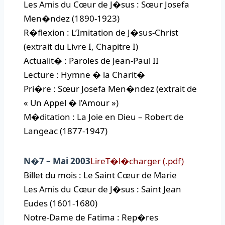
Les Amis du Cœur de J�sus : Sœur Josefa
Men�ndez (1890-1923)
R�flexion : L’Imitation de J�sus-Christ
(extrait du Livre I, Chapitre I)
Actualit� : Paroles de Jean-Paul II
Lecture : Hymne � la Charit�
Pri�re : Sœur Josefa Men�ndez (extrait de
« Un Appel � l’Amour »)
M�ditation : La Joie en Dieu – Robert de
Langeac (1877-1947)
N�7 – Mai 2003
Lire
T�l�charger (.pdf)
Billet du mois : Le Saint Cœur de Marie
Les Amis du Cœur de J�sus : Saint Jean
Eudes (1601-1680)
Notre-Dame de Fatima : Rep�res